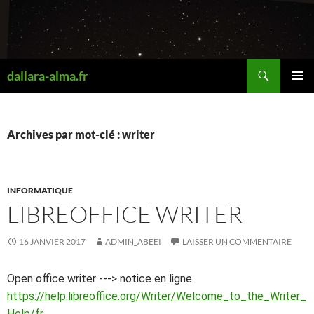
Aller
au
contenu
Recherche
dallara-alma.fr
MENU
PRINCI
Archives par mot-clé : writer
INFORMATIQUE
LIBREOFFICE WRITER
16 JANVIER 2017
ADMIN_ABEEI
LAISSER UN COMMENTAIRE
Open office writer ---> notice en ligne
https://help.libreoffice.org/Writer/Welcome_to_the_Writer_
Help/fr