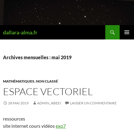
Aller
au
contenu
Recherche
dallara-alma.fr
MENU
PRINCI
Archives mensuelles : mai 2019
MATHÉMATIQUES
,
NON CLASSÉ
ESPACE VECTORIEL
28 MAI 2019
ADMIN_ABEEI
LAISSER UN COMMENTAIRE
ressources
site internet cours vidéos
exo7