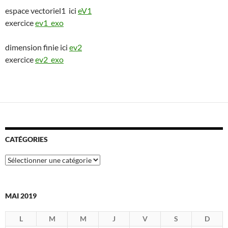
espace vectoriel1 ici
eV1
exercice
ev1_exo
dimension finie ici
ev2
exercice
ev2_exo
CATÉGORIES
Catégories
MAI 2019
L
M
M
J
V
S
D