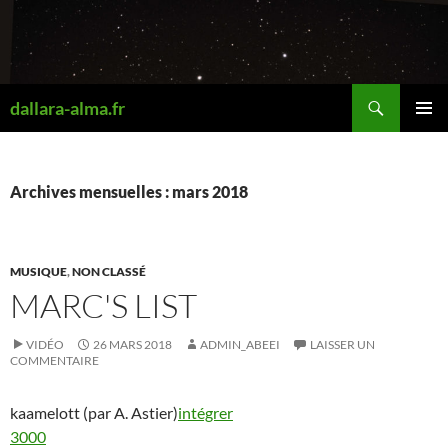
Aller
au
contenu
Recherche
dallara-alma.fr
MENU
PRINCI
Archives mensuelles : mars 2018
MUSIQUE
,
NON CLASSÉ
MARC'S LIST
VIDÉO
26 MARS 2018
ADMIN_ABEEI
LAISSER UN
COMMENTAIRE
kaamelott (par A. Astier)
intégrer
3000