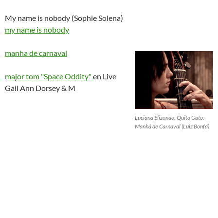
My name is nobody (Sophie Solena)
my name is nobody
manha de carnaval
major tom "Space Oddity"
en Live
Gail Ann Dorsey & M
Luciana Elizondo, Quito Gato:
Manhã de Carnaval (Luiz Bonfá)