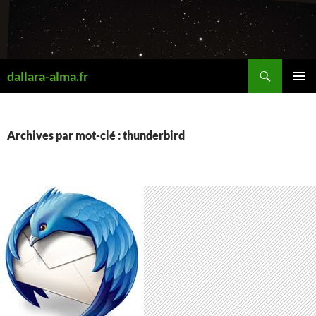
Aller
au
contenu
Recherche
dallara-alma.fr
MENU
PRINCI
Archives par mot-clé : thunderbird