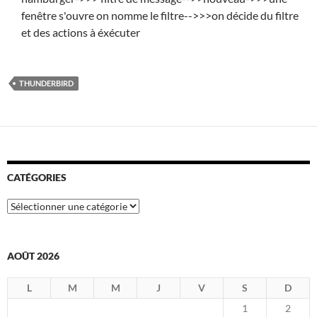
fenêtre s'ouvre on nomme le filtre-->>>on décide du filtre
et des actions à éxécuter
THUNDERBIRD
CATÉGORIES
Catégories
AOÛT 2026
L
M
M
J
V
S
D
1
2