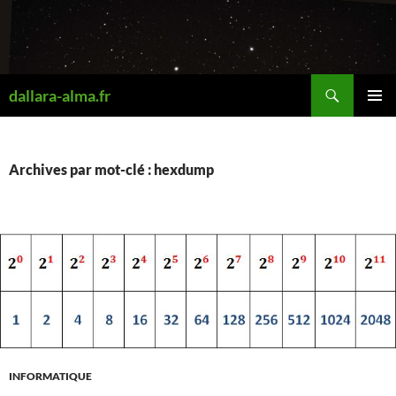
Aller
au
contenu
Recherche
dallara-alma.fr
MENU
PRINCI
Archives par mot-clé : hexdump
INFORMATIQUE