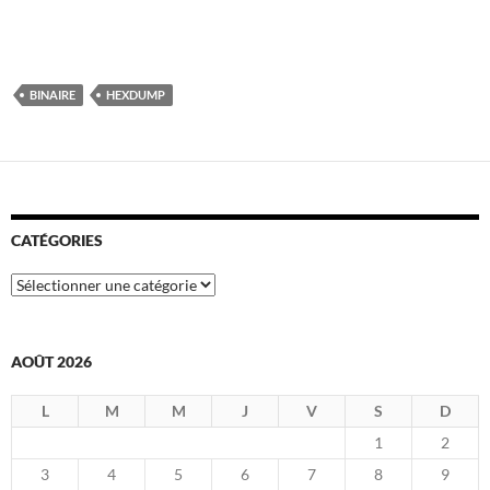
BINAIRE
HEXDUMP
CATÉGORIES
Catégories
AOÛT 2026
L
M
M
J
V
S
D
1
2
3
4
5
6
7
8
9