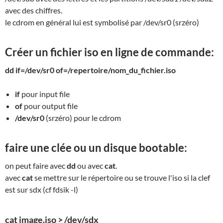
avec des chiffres.
le cdrom en général lui est symbolisé par /dev/sr0 (srzéro)
Créer un fichier iso en ligne de commande:
dd if=/dev/sr0 of=/repertoire/nom_du_fichier.iso
if
pour input file
of
pour output file
/dev/sr0
(srzéro) pour le cdrom
faire une clée ou un disque bootable:
on peut faire avec
dd
ou avec
cat
.
avec
cat
se mettre sur le répertoire ou se trouve l'iso si la clef
est sur sdx (cf fdsik -l)
cat image.iso > /dev/sdx