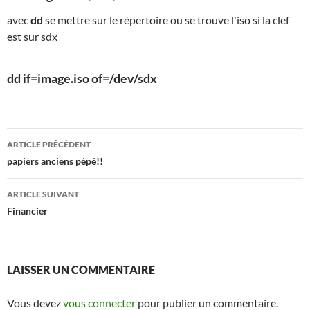
avec
dd
se mettre sur le répertoire ou se trouve l'iso si la clef
est sur sdx
dd if=image.iso of=/dev/sdx
Navigation
ARTICLE PRÉCÉDENT
des
papiers anciens pépé!!
articles
ARTICLE SUIVANT
Financier
LAISSER UN COMMENTAIRE
Vous devez
vous connecter
pour publier un commentaire.