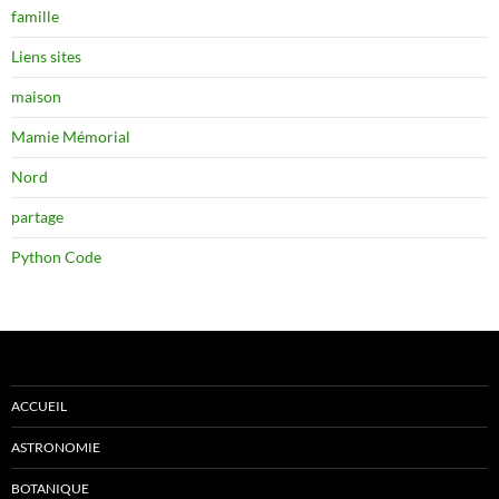
famille
Liens sites
maison
Mamie Mémorial
Nord
partage
Python Code
ACCUEIL
ASTRONOMIE
BOTANIQUE