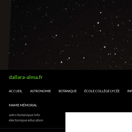
Aller
au
contenu
Recherche
dallara-alma.fr
ACCUEIL
ASTRONOMIE
BOTANIQUE
ÉCOLE COLLÈGE LYCÉE
IN
MAMIE MÉMORIAL
astro botanique info
electonique education