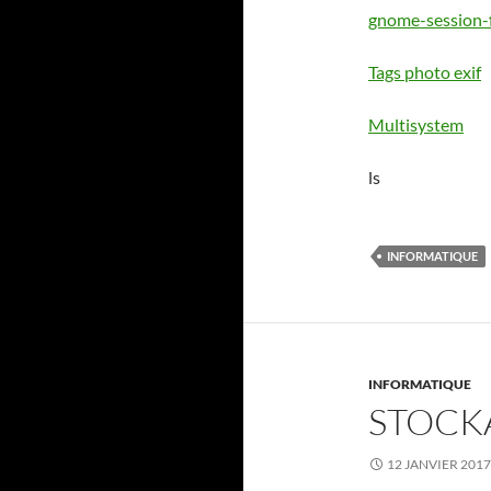
gnome-session-
Tags photo exif
Multisystem
ls
INFORMATIQUE
INFORMATIQUE
STOCK
12 JANVIER 2017