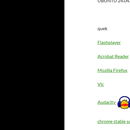
UBUNTU 24.04.
quek
Flashplayer
Acrobat Reader
Mozilla Firefox
Vlc
Audacity
chrome stable s