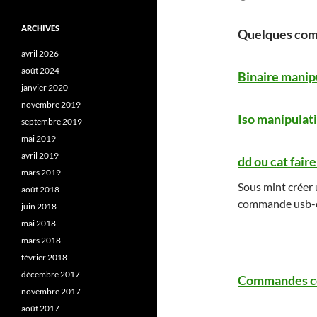
ARCHIVES
Quelques comm
avril 2026
août 2024
Binaire manip
janvier 2020
novembre 2019
Iso manipulat
septembre 2019
mai 2019
avril 2019
dd ou cat fair
mars 2019
Sous mint créer u
août 2018
commande usb-c
juin 2018
mai 2018
mars 2018
février 2018
décembre 2017
Commandes c
novembre 2017
août 2017