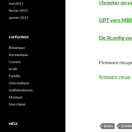
chrooter un 
mai 2017
février 2017
janvier 2017
GPT vers MB
De ifconfig ve
CATÉGORIES
Botanique
bureautique
Cuisine
Firmware récup
ecole
Famille
firmware_recup
informatique
mathématiques
Musique
Non classé
MÉTA
BASH
COMM