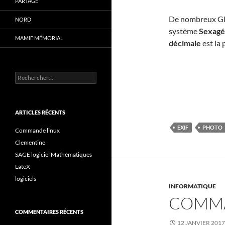
PARTAGE
De nombreux GPS
NORD
système
Sexagé
MAMIE MÉMORIAL
décimale
est la
Rechercher :
ARTICLES RÉCENTS
EXIF
PHOTO
Commande linux
Clementine
SAGE logiciel Mathématiques
LateX
logiciels
INFORMATIQUE
COMMA
COMMENTAIRES RÉCENTS
12 JANVIER 2017