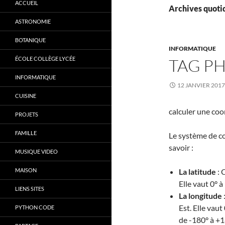
ACCUEIL
Archives quotid
ASTRONOMIE
BOTANIQUE
INFORMATIQUE
ÉCOLE COLLÈGE LYCÉE
TAG PHO
INFORMATIQUE
12 JANVIER 2017
CUISINE
calculer une co
PROJETS
FAMILLE
Le système de c
savoir :
MUSIQUE VIDEO
MAISON
La latitude
: 
Elle vaut 0° à
LIENS SITES
La longitude
Est. Elle vau
PYTHON CODE
de -180° à +