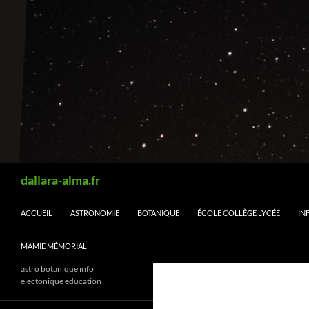
Aller
au
contenu
Recherche
dallara-alma.fr
ACCUEIL
ASTRONOMIE
BOTANIQUE
ÉCOLE COLLÈGE LYCÉE
IN
MAMIE MÉMORIAL
astro botanique info
electonique education