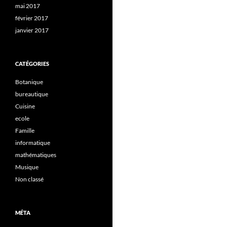
mai 2017
février 2017
janvier 2017
CATÉGORIES
Botanique
bureautique
Cuisine
ecole
Famille
informatique
mathématiques
Musique
Non classé
MÉTA