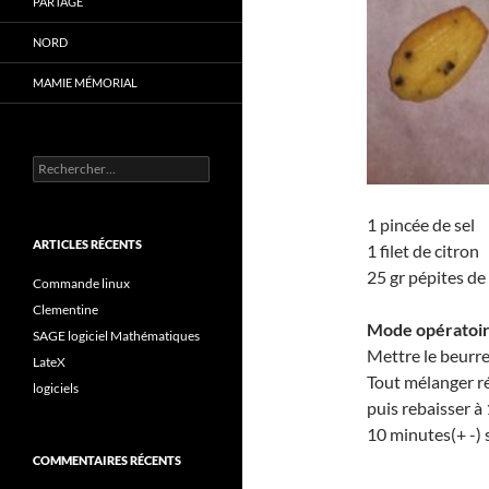
PARTAGE
NORD
MAMIE MÉMORIAL
Rechercher :
1 pincée de sel
ARTICLES RÉCENTS
1 filet de citron
25 gr pépites de
Commande linux
Clementine
Mode opératoi
SAGE logiciel Mathématiques
Mettre le beurr
LateX
Tout mélanger ré
logiciels
puis rebaisser à
10 minutes(+ -) s
COMMENTAIRES RÉCENTS