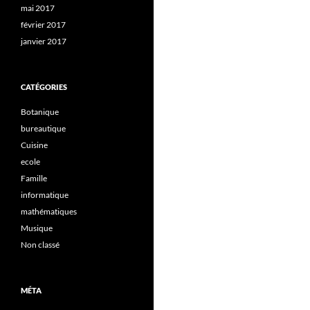
mai 2017
février 2017
janvier 2017
CATÉGORIES
Botanique
bureautique
Cuisine
ecole
Famille
informatique
mathématiques
Musique
Non classé
MÉTA