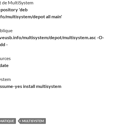
t de MultiSystem
pository 'deb
nfo/multisystem/depot all main'
ublique
liveusb.info/multisystem/depot/multisystem.asc -O-
dd -
ources
pdate
System
assume-yes install multisystem
MATIQUE
MULTISYSTEM