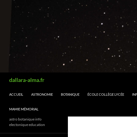
Aller
au
contenu
Recherche
dallara-alma.fr
ACCUEIL
ASTRONOMIE
BOTANIQUE
ÉCOLE COLLÈGE LYCÉE
IN
MAMIE MÉMORIAL
astro botanique info
electonique education