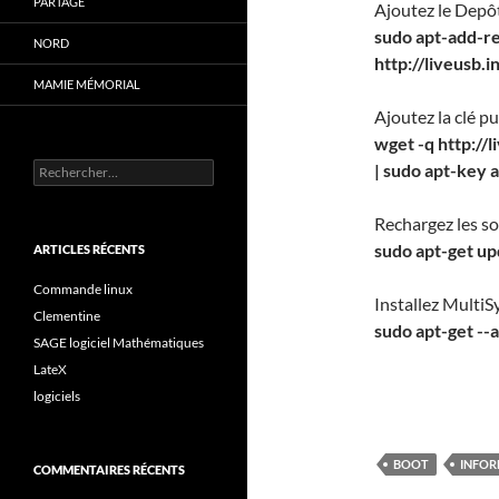
PARTAGE
Ajoutez le Depô
sudo apt-add-re
NORD
http://liveusb.i
MAMIE MÉMORIAL
Ajoutez la clé p
wget -q http://
Rechercher :
| sudo apt-key a
Rechargez les s
sudo apt-get u
ARTICLES RÉCENTS
Commande linux
Installez Multi
Clementine
sudo apt-get --
SAGE logiciel Mathématiques
LateX
logiciels
BOOT
INFOR
COMMENTAIRES RÉCENTS