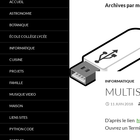
ACCUEIL
Archives par mo
ASTRONOMIE
BOTANIQUE
ÉCOLE COLLÈGE LYCÉE
INFORMATIQUE
CUISINE
PROJETS
INFORMATIQUE
FAMILLE
MULTI
MUSIQUE VIDEO
11 JUIN 2018
MAISON
LIENS SITES
D’après le lien
h
Ouvrez un Termi
PYTHON CODE